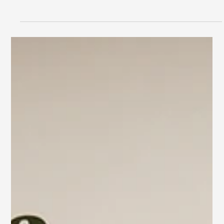
Augenblicke
Am 05.07.2025 durften wir von Goldene Augenblicke eine
liebevolle Taufe in unserer Eventlocation in Uetersen gestalten.
Mit zarten Farben, harmonischen Details und feiner Floristik
entstand eine warme, festliche Atmosphäre.
Blumenarrangements, Tischdekoration, Mobiliar und
ausgewählte Akzente wurden individuell abgestimmt. So
wurde der besondere Tag stilvoll begleitet und emotional in
Szene gesetzt. Die Taufe zeigte, wie viel Wirkung durch
Dekoration und florales Design entst