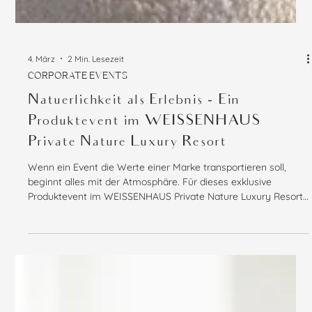
4. März
2 Min. Lesezeit
CORPORATE EVENTS
Natuerlichkeit als Erlebnis - Ein
Produktevent im WEISSENHAUS
Private Nature Luxury Resort
Wenn ein Event die Werte einer Marke transportieren soll,
beginnt alles mit der Atmosphäre. Für dieses exklusive
Produktevent im WEISSENHAUS Private Nature Luxury Resort
stand genau das im Mittelpunkt: Natürlichkeit nicht nur zeigen,
sondern spürbar machen. Bereits beim Betreten des
Präsentationsraums wurde klar, dass hier kein klassisches
Setup entsteht. Stattdessen haben wir eine ruhige, fast schon
meditative Umgebung geschaffen, die an eine stilisierte