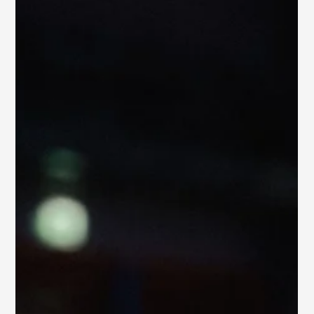
Am 14. September 2024 verwandelten wir das Mazza in
Hamburg für das Event White Explosion in eine weiße
Traumwelt. Ganz im Zeichen der...