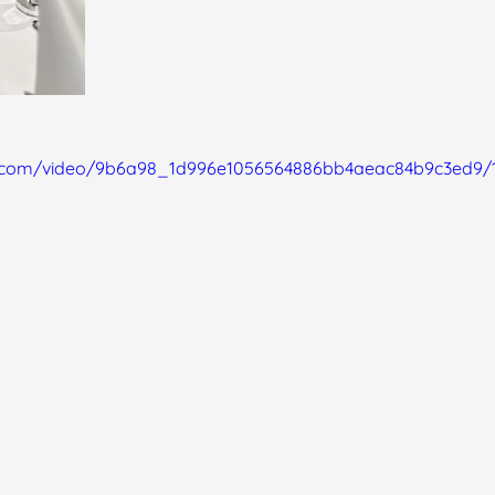
tic.com/video/9b6a98_1d996e1056564886bb4aeac84b9c3ed9/