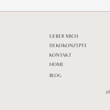
Ein Produktevent im
WEISSENHAUS Private
Nature Luxury Resort
UEBER MICH
DEKOKONZEPTE
KONTAKT
HOME
BLOG
in