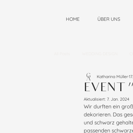
HOME
ÜBER UNS
All Posts
WEDDING DESIGN
C
Katharina Müller
17
EVENT 
Aktualisiert:
7. Jan. 2024
Wir durften ein gro
dekorieren. Das ge
und schwarz gehalt
passenden schwarze