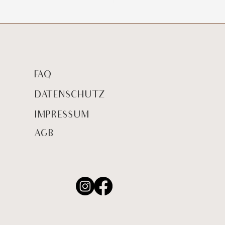
fee mit Zitrone" von
Bee und TinaDzialas
FAQ
DATENSCHUTZ
IMPRESSUM
AGB