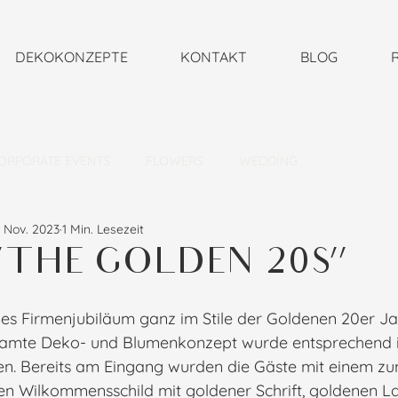
DEKOKONZEPTE
KONTAKT
BLOG
ORPORATE EVENTS
FLOWERS
WEDDING
. Nov. 2023
1 Min. Lesezeit
"THE GOLDEN 20S"
ßes Firmenjubiläum ganz im Stile der Goldenen 20er Ja
samte Deko- und Blumenkonzept wurde entsprechend in
en. Bereits am Eingang wurden die Gäste mit einem z
n Wilkommensschild mit goldener Schrift, goldenen L