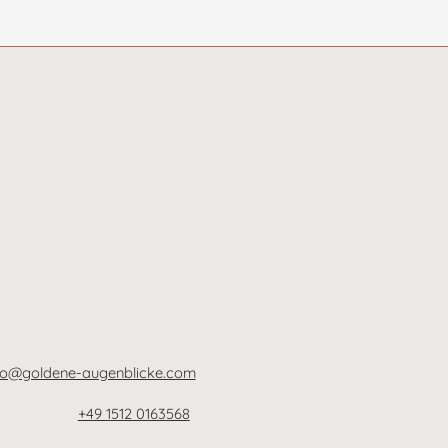
von Goldene Augenblicke
"Kaf
Dagi
fo@goldene-augenblicke.com
+49 1512 0163568