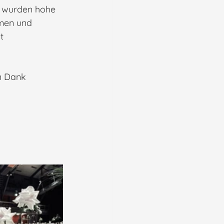
 wurden hohe 
men und 
t 
n Dank 