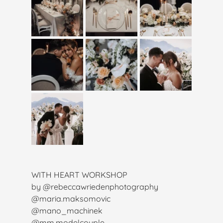
WITH HEART WORKSHOP
by @rebeccawriedenphotography
@maria.maksomovic
@mano_machinek
@mm.modelcouple