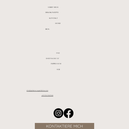
UEBER MICH
DEKOKONZEPTE
KONTAKT
HOME
BLOG
FAQ
DATENSCHUTZ
IMPRESSUM
AGB
info@goldene-augenblicke.com
+49 1512 0163568
KONTAKTIERE MICH