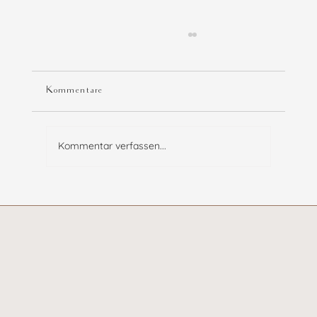
Kommentare
Kommentar verfassen...
Hochzeit von M & J auf dem Suellberg