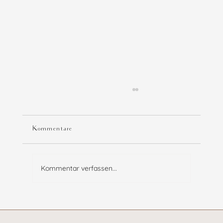
Kommentare
Kommentar verfassen...
Natuerlichkeit als Erlebnis - Ein
Produktevent im WEISSENHAUS Private