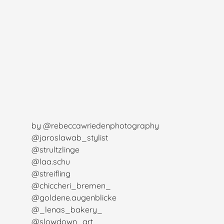
by @rebeccawriedenphotography
@jaroslawab_stylist
@strultzlinge
@laa.schu
@streifling
@chiccheri_bremen_
@goldene.augenblicke
@_lenas_bakery_
@slowdown_art