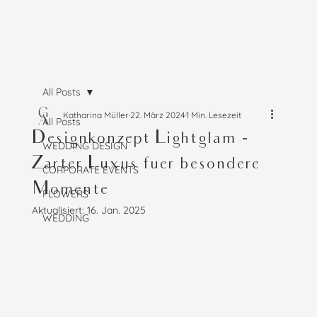
All Posts
Katharina Müller
22. März 2024
1 Min. Lesezeit
All Posts
Designkonzept Lightglam -
WEDDING DESIGN
Zarter Luxus fuer besondere
CORPORATE EVENTS
Momente
FLOWERS
Aktualisiert:
16. Jan. 2025
WEDDING