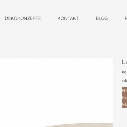
DEKOKONZEPTE
KONTAKT
BLOG
L
Prei
59
in
Hö
Be
Ma